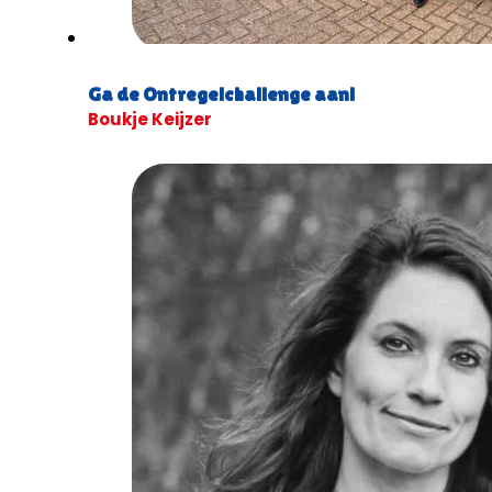
Ga de Ontregelchallenge aan!
Boukje Keijzer