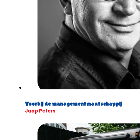
Voorbij de managementmaatschappij
Jaap Peters