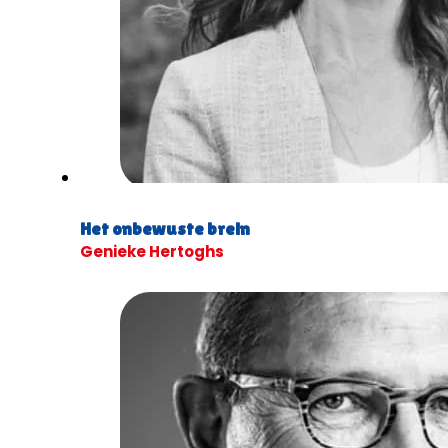
Het onbewuste brein
Genieke Hertoghs