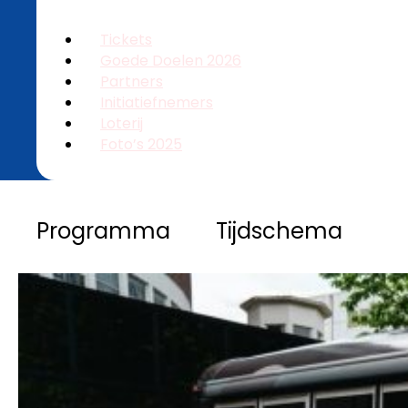
Tickets
Goede Doelen 2026
Partners
Initiatiefnemers
Loterij
Foto’s 2025
Programma
Tijdschema